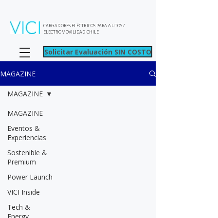
CARGADORES ELÉCTRICOS PARA AUTOS /
ELECTROMOVILIDAD CHILE
Solicitar Evaluación SIN COSTO
MAGAZINE
MAGAZINE
MAGAZINE
Eventos &
Experiencias
Sostenible &
Premium
Power Launch
VICI Inside
Tech &
Energy