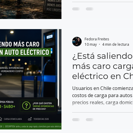
forma de escapar del caos d
Fedora Freites
10 may
4 min de lectura
¿Está saliend
más caro carg
eléctrico en Ch
Usuarios en Chile comienzan
costos de carga para autos 
precios reales, carga domici
EV chileno.