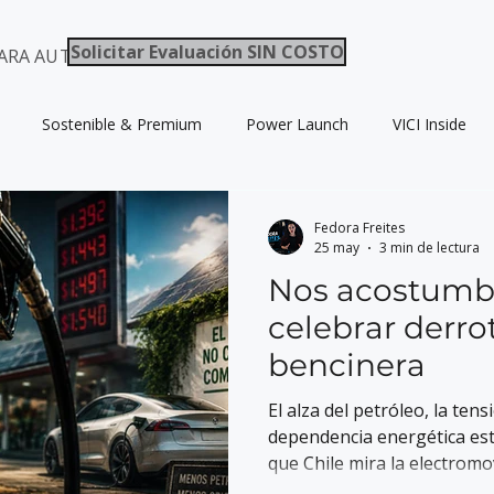
Solicitar Evaluación SIN COSTO
ARA AUTOS / ELECTROMOVILIDAD CHILE
Sostenible & Premium
Power Launch
VICI Inside
Fedora Freites
25 may
3 min de lectura
Nos acostumb
celebrar derro
bencinera
El alza del petróleo, la ten
dependencia energética es
que Chile mira la electromo
los autos eléctricos ya no