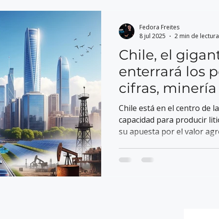
Fedora Freites
8 jul 2025
2 min de lectura
Chile, el gigan
enterrará los 
cifras, minerí
tecnología
Chile está en el centro de l
capacidad para producir li
su apuesta por el valor ag
de baterías, lo posicionan 
electromovilidad y energías