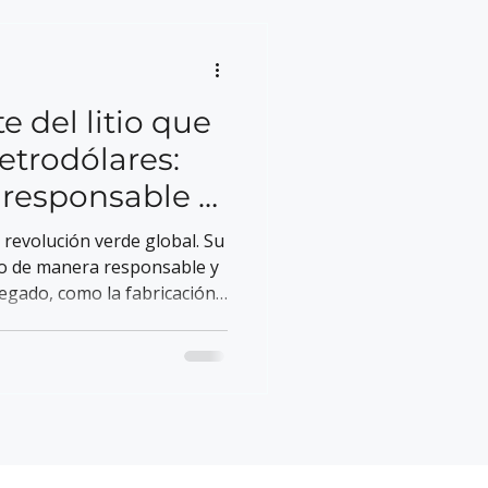
te del litio que
petrodólares:
a responsable y
a revolución verde global. Su
tio de manera responsable y
regado, como la fabricación
como un líder en
 limpias.