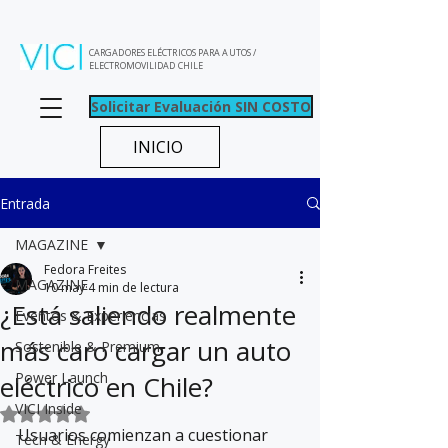
CARGADORES ELÉCTRICOS PARA AUTOS /
ELECTROMOVILIDAD CHILE
Solicitar Evaluación SIN COSTO
INICIO
Entrada
MAGAZINE
Fedora Freites
MAGAZINE
10 may
4 min de lectura
¿Está saliendo realmente
Eventos & Experiencias
más caro cargar un auto
Sostenible & Premium
Power Launch
eléctrico en Chile?
VICI Inside
Obtuvo NaN de 5 estrellas.
Usuarios comienzan a cuestionar 
Tech & Energy