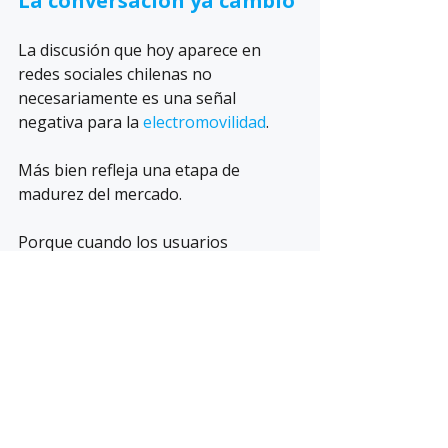
La conversación ya cambió
La discusión que hoy aparece en 
redes sociales chilenas no 
necesariamente es una señal 
negativa para la 
electromovilidad
.
Más bien refleja una etapa de 
madurez del mercado.
Porque cuando los usuarios 
comienzan a:
comparar tarifas
exigir transparencia
optimizar consumo
y calcular costos reales,
significa que el ecosistema EV está 