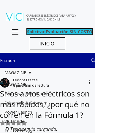
CARGADORES ELÉCTRICOS PARA AUTOS /
ELECTROMOVILIDAD CHILE
Solicitar Evaluación SIN COSTO
INICIO
Entrada
MAGAZINE
Fedora Freites
MAGAZINE
8 jun
3 min de lectura
Si los autos eléctricos son
Eventos & Experiencias
más rápidos, ¿por qué no
Sostenible & Premium
Power Launch
corren en la Fórmula 1?
VICI Inside
Obtuvo NaN de 5 estrellas.
El Tesla seguía cargando.
Tech & Energy