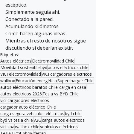
escéptico.
Simplemente seguía ahí.
Conectado a la pared.
Acumulando kilómetros.
Como hacen algunas ideas.
Mientras el resto de nosotros sigue 
discutiendo si deberían existir.
Etiquetas:
Autos eléctricos
Electromovilidad Chile
Movilidad sostenible
byd
autos eléctricos chile
VICI electromovilidad
VICI cargadores eléctricos
wallbox
Educación energética
Supercharger Chile
autos eléctricos baratos Chile.
carga en casa
autos electricos 2026
Tesla vs BYD Chile
vici cargadores eléctricos
cargador auto eléctrico Chile
carga segura vehículos eléctricos
byd chile
byd vs tesla chile
V2G
carga autos eléctricos
vici spa
wallbox chile
vehículos eléctricos
Tesla Light Show
ferrari