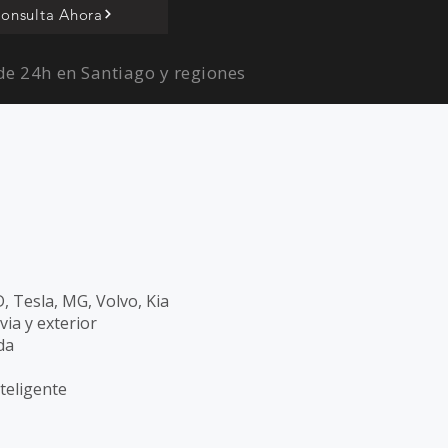
onsulta Ahora
e 24h en Santiago y regiones
 Tesla, MG, Volvo, Kia
via y exterior
da
teligente