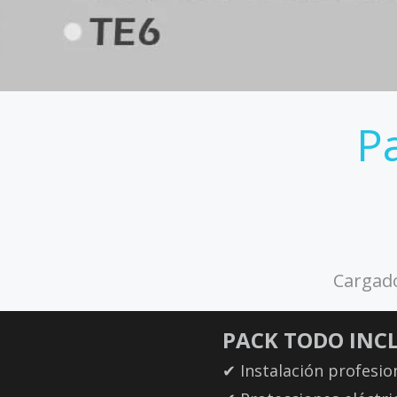
P
Cargado
PACK TODO INC
✔ Instalación profesio