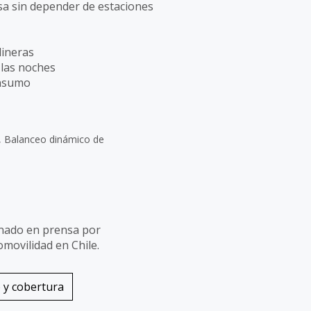
sa sin depender de estaciones
olineras
 las noches
onsumo
,
Balanceo dinámico de
nado en prensa por
omovilidad en Chile.
o y cobertura