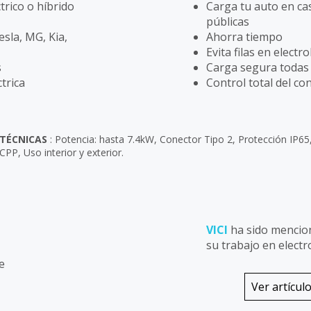
trico o híbrido
Carga tu auto en ca
públicas
sla, MG, Kia,
Ahorra tiempo
Evita filas en electr
s
Carga segura todas
trica
Control total del c
 TÉCNICAS
:
Potencia: hasta 7.4kW,
Conector Tipo 2,
Protección IP65
OCPP,
Uso interior y exterior.
VICI
ha sido mencio
su trabajo en electr
e
Ver artícul