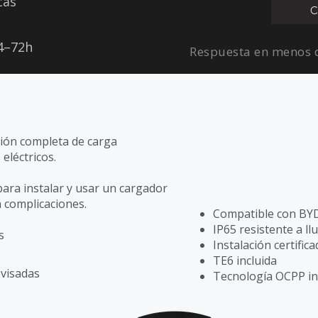
cas
C
24–72h
Respuesta en menos d
ión completa de carga
 eléctricos.
para instalar y usar un cargador
 complicaciones.
Compatible con BYD,
IP65 resistente a llu
s
Instalación certifica
TE6 incluida
ovisadas
Tecnología OCPP in