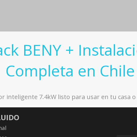
ack BENY + Instalac
Completa en Chile
r inteligente 7.4kW listo para usar en tu casa 
LUIDO
nal