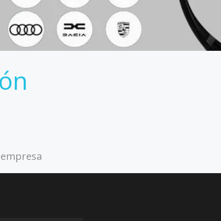
ión
o empresa