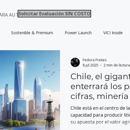
Solicitar Evaluación SIN COSTO
ARA AUTOS / ELECTROMOVILIDAD CHILE
Sostenible & Premium
Power Launch
VICI Inside
Fedora Freites
8 jul 2025
2 min de lectura
Chile, el gigan
enterrará los 
cifras, minerí
tecnología
Chile está en el centro de l
capacidad para producir li
su apuesta por el valor ag
de baterías, lo posicionan 