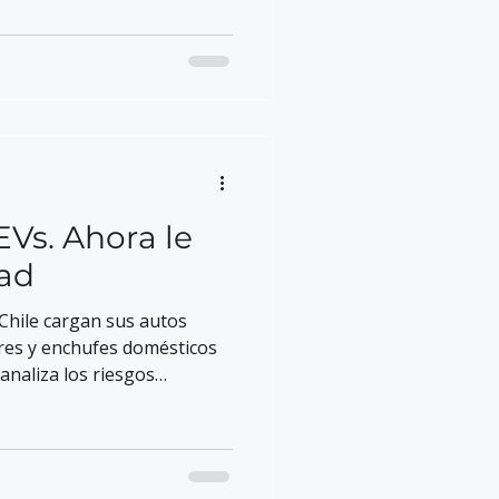
EVs. Ahora le
dad
Chile cargan sus autos
res y enchufes domésticos
analiza los riesgos
 electromovilidad acelerada y
ecuada ya no es opcional.