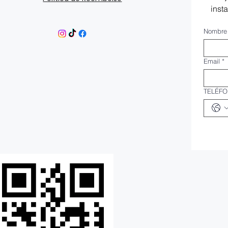
inst
Nombre
Email
*
TELÉF