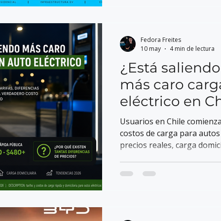
Fedora Freites
10 may
4 min de lectura
¿Está saliend
más caro carg
eléctrico en Ch
Usuarios en Chile comienzan
costos de carga para autos 
precios reales, carga domici
EV chileno.