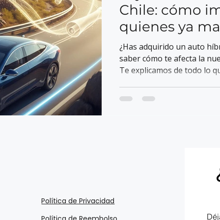
Chile: cómo i
quienes ya ma
vehículo eléct
¿Has adquirido un auto híbr
saber cómo te afecta la nue
Te explicamos de todo lo qu
dónde se encuentran las es
en Chile.
Política de Privacidad
Déj
Política de Reembolso