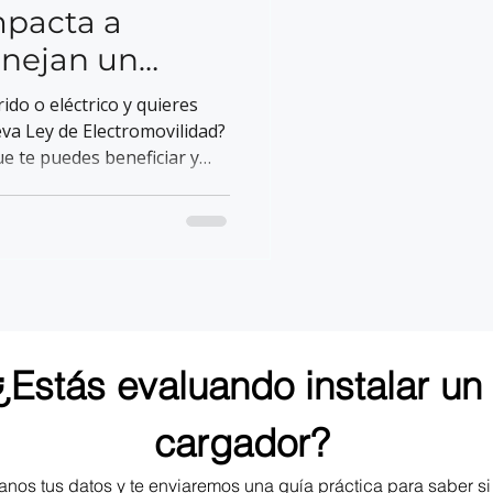
mpacta a
nejan un
rico
ido o eléctrico y quieres
va Ley de Electromovilidad?
e te puedes beneficiar y
taciones de carga integrada
¿Estás evaluando instalar un 
cargador?
anos tus datos y te enviaremos una guía práctica para saber si 