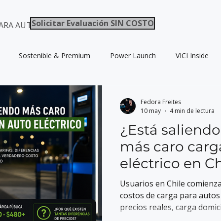
Solicitar Evaluación SIN COSTO
ARA AUTOS / ELECTROMOVILIDAD CHILE
Sostenible & Premium
Power Launch
VICI Inside
Fedora Freites
10 may
4 min de lectura
¿Está saliend
más caro carg
eléctrico en Ch
Usuarios en Chile comienzan
costos de carga para autos 
precios reales, carga domici
EV chileno.