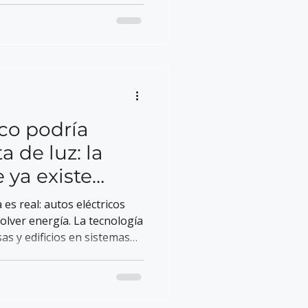
ico podría
 de luz: la
 ya existe
ie usa en Chile)
es real: autos eléctricos
olver energía. La tecnología
s y edificios en sistemas
stá Chile preparado para