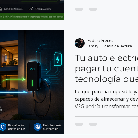
Fedora Freites
3 may
2 min de lectura
Tu auto eléctr
pagar tu cuenta
tecnología que
(pero casi nad
Lo que parecía imposible ya 
capaces de almacenar y dev
V2G podría transformar casa
inteligentes de energía. ¿E
este cambio?