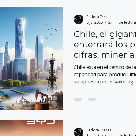
Fedora Freites
8 jul 2025
2 min de lectura
Chile, el gigan
enterrará los 
cifras, minerí
tecnología
Chile está en el centro de l
capacidad para producir li
su apuesta por el valor ag
de baterías, lo posicionan 
electromovilidad y energías
Fedora Freites
1 jul 2025
2 min de lectura