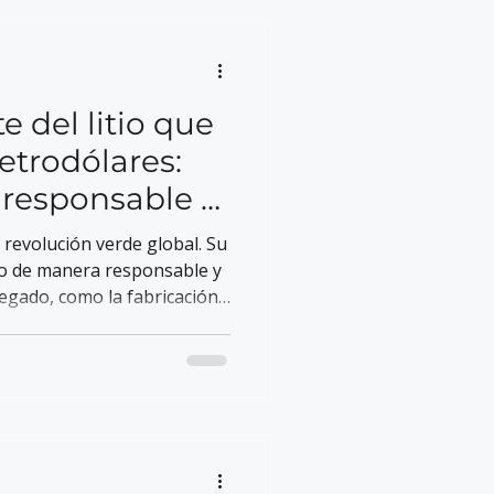
te del litio que
petrodólares:
a responsable y
a revolución verde global. Su
tio de manera responsable y
regado, como la fabricación
como un líder en
 limpias.