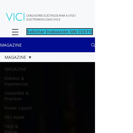
CARGADORES ELÉCTRICOS PARA AUTOS /
ELECTROMOVILIDAD CHILE
Solicitar Evaluación SIN COSTO
MAGAZINE
MAGAZINE
MAGAZINE
Eventos &
Experiencias
Sostenible &
Premium
Power Launch
VICI Inside
Tech &
Energy